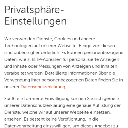
Privatsphäre-
Audioguide Friedrichshafen
Menu
Einstellungen
Wir verwenden Dienste, Cookies und andere
Technologien auf unserer Webseite. Einige von diesen
sind unbedingt erforderlich. Es können personenbezogene
Daten, wie z. B. IP-Adressen für personalisierte Anzeigen
und Inhalte oder Messungen von Anzeigen und Inhalten
verarbeitet werden. Detaillierte Informationen über die
Verwendung Ihrer personenbezogenen Daten finden Sie in
unserer
Datenschutzerklärung
.
Cookie Notice
Für Ihre informierte Einwilligung können Sie sich gerne in
Loading this map will connect to external servers which
unserer Datenschutzerklärung eine genaue Auflistung der
use cookies and other tracking technologies to
Dienste, welche wir auf unserer Webseite einsetzen,
personalize and improve experience. Further information
ansehen. Es besteht keine Verpflichtung, in die
can be found in our
privacy policy
.
Datenverarbeitung einzuwilligen, um dieses Angebot zu