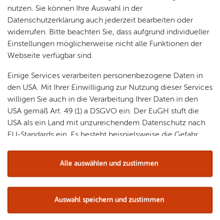
nutzen. Sie können Ihre Auswahl in der
Allow cookies and load map
Datenschutzerklärung auch jederzeit bearbeiten oder
widerrufen. Bitte beachten Sie, dass aufgrund individueller
Einstellungen möglicherweise nicht alle Funktionen der
Webseite verfügbar sind.
Einige Services verarbeiten personenbezogene Daten in
den USA. Mit Ihrer Einwilligung zur Nutzung dieser Services
willigen Sie auch in die Verarbeitung Ihrer Daten in den
USA gemäß Art. 49 (1) a DSGVO ein. Der EuGH stuft die
USA als ein Land mit unzureichendem Datenschutz nach
EU-Standards ein. Es besteht beispielsweise die Gefahr,
dass US-Behörden personenbezogene Daten in
Überwachungsprogrammen verarbeiten, ohne dass für
Alle auswählen und zustimmen
Europäerinnen und Europäer eine Klagemöglichkeit
Discover the zeppelin city with an interactive city tour.
besteht.
Auswahl speichern und zustimmen
Details
Start tour